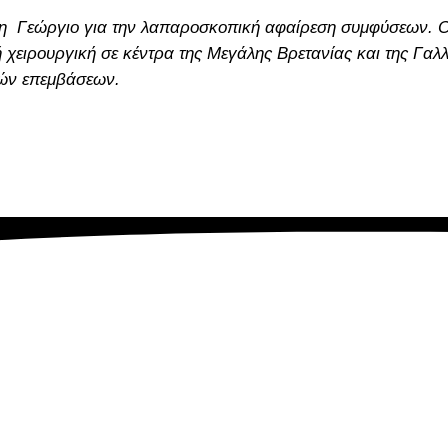
δη Γεώργιο
για την λαπαροσκοπική αφαίρεση συμφύσεων. Ο 
ειρουργική σε κέντρα της Μεγάλης Βρετανίας και της Γαλλία
ών επεμβάσεων
.
Επικοινωνία
Ο Ιατρός
Βιογραφικό
-
Φιλοσοφία
Πολιτική Απορρήτου
-
Πολιτική Cookies -
Όροι Χρήσης