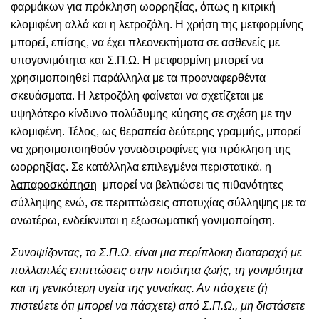
φαρμάκων για πρόκληση ωορρηξίας, όπως η κιτρική
κλομιφένη αλλά και η λετροζόλη. Η χρήση της μετφορμίνης
μπορεί, επίσης, να έχει πλεονεκτήματα σε ασθενείς με
υπογονιμότητα και Σ.Π.Ω. Η μετφορμίνη μπορεί να
χρησιμοποιηθεί παράλληλα με τα προαναφερθέντα
σκευάσματα. Η λετροζόλη φαίνεται να σχετίζεται με
υψηλότερο κίνδυνο πολύδυμης κύησης σε σχέση με την
κλομιφένη. Τέλος, ως θεραπεία δεύτερης γραμμής, μπορεί
να χρησιμοποιηθούν γοναδοτροφίνες για πρόκληση της
ωορρηξίας. Σε κατάλληλα επιλεγμένα περιστατικά,
η
λαπαροσκόπηση
μπορεί να βελτιώσει τις πιθανότητες
σύλληψης ενώ, σε περιπτώσεις αποτυχίας σύλληψης με τα
ανωτέρω, ενδείκνυται η εξωσωματική γονιμοποίηση.
Συνοψίζοντας, το Σ.Π.Ω. είναι μια περίπλοκη διαταραχή με
πολλαπλές επιπτώσεις στην ποιότητα ζωής, τη γονιμότητα
και τη γενικότερη υγεία της γυναίκας. Αν πάσχετε (ή
πιστεύετε ότι μπορεί να πάσχετε) από Σ.Π.Ω., μη διστάσετε