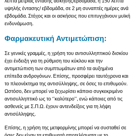
λεπτά μέτριας έντασης άσκησης/εβδομάδα, ή 150 λεπτά
υψηλής έντασης/ εβδομάδα, σε 2 μη συναπτές ημέρες ανά
εβδομάδα. Στόχος και οι ασκήσεις που επιτυγχάνουν μυϊκή
ενδυνάμωση.
Φαρμακευτική Αντιμετώπιση:
Σε γενικές γραμμές, η χρήση του αντισυλληπτικού δισκίου
έχει ένδειξη για τη ρύθμιση του κύκλου και την
αντιμετώπιση των συμπτωμάτων από τα αυξημένα
επίπεδα ανδρογόνων. Επίσης, προσφέρει ταυτόχρονα και
το πλεονέκτημα της αντισύλληψης, σε όσες το επιθυμούν.
Ωστόσο, δεν μπορεί να ξεχωρίσει κάποιο συγκεκριμένο
αντισυλληπτικό ως το ‘’καλύτερο’’, ενώ κάποιες από τις
ασθενείς με Σ.Π.Ω. έχουν αντενδείξεις για τη λήψη
αντισύλληψης.
Επίσης, η χρήση της μετφορμίνης μπορεί να συσταθεί σε
όσες δεν είχαν τα επιθυμητά αποτελέσματα με το