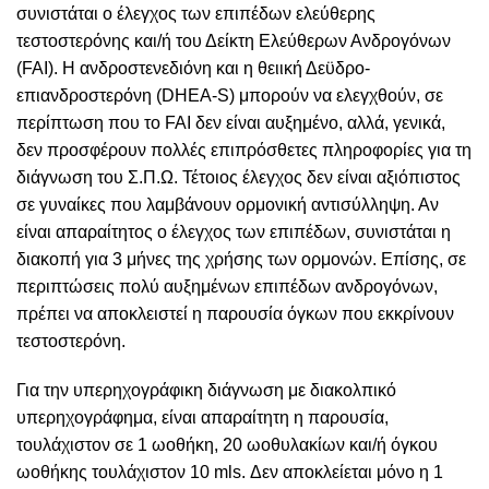
συνιστάται ο έλεγχος των επιπέδων ελεύθερης
τεστοστερόνης και/ή του Δείκτη Ελεύθερων Ανδρογόνων
(FAI). Η ανδροστενεδιόνη και η θειική Δεϋδρο-
επιανδροστερόνη (DHEA-S) μπορούν να ελεγχθούν, σε
περίπτωση που το FAI δεν είναι αυξημένο, αλλά, γενικά,
δεν προσφέρουν πολλές επιπρόσθετες πληροφορίες για τη
διάγνωση του Σ.Π.Ω. Τέτοιος έλεγχος δεν είναι αξιόπιστος
σε γυναίκες που λαμβάνουν ορμονική αντισύλληψη. Αν
είναι απαραίτητος ο έλεγχος των επιπέδων, συνιστάται η
διακοπή για 3 μήνες της χρήσης των ορμονών. Επίσης, σε
περιπτώσεις πολύ αυξημένων επιπέδων ανδρογόνων,
πρέπει να αποκλειστεί η παρουσία όγκων που εκκρίνουν
τεστοστερόνη.
Για την υπερηχογράφικη διάγνωση με διακολπικό
υπερηχογράφημα, είναι απαραίτητη η παρουσία,
τουλάχιστον σε 1 ωοθήκη, 20 ωοθυλακίων και/ή όγκου
ωοθήκης τουλάχιστον 10 mls. Δεν αποκλείεται μόνο η 1