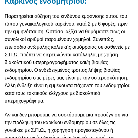
Καρκίνος ενδομητρίου:
Παρατηρείται αύξηση του κινδύνου εμφάνισης αυτού του
τύπου γυναικολογικού καρκίνου, κατά 2 με 6 φορές, πριν
την εμμηνόπαυση. Ωστόσο, αξίζει να θυμόμαστε πως οι
συνολικοί αριθμοί παραμένουν χαμηλοί. Συνεπώς,
επεισόδια
ανώμαλης κολπικής αιμόρροιας
σε ασθενείς με
Σ.Π.Ω. πρέπει να διερευνώνται κατάλληλα, με χρήση
διακολπικού υπερηχογραφήματος και/ή βιοψίας
ενδομητρίου. Ο ενδεδειγμένος τρόπος λήψης βιοψίας
ενδομητρίου στις μέρες μας είναι με την
υστεροσκόπηση
.
Άλλη ένδειξη είναι η εμμένουσα πάχυνση του ενδομητρίου
κατά τους τακτικούς ελέγχους με διακολπικό
υπερηχογράφημα.
Αν και δεν μπορούμε να συστήσουμε μια προσέγγιση για
την πρόληψη του καρκίνου ενδομητρίου σε όλες τις
γυναίκες με Σ.Π.Ω., η χορήγηση προγεσταγόνου ή
αντισυλληπτικών δισκίων είναι λογική, σε αυτές με