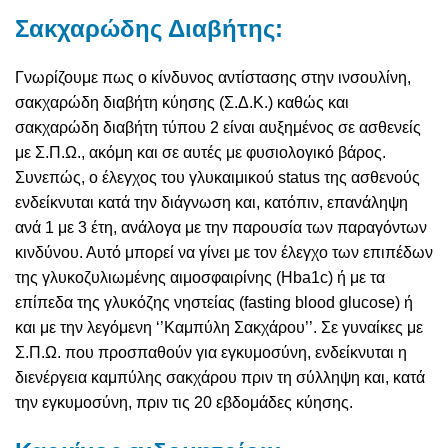
Σακχαρώδης Διαβήτης:
Γνωρίζουμε πως ο κίνδυνος αντίστασης στην ινσουλίνη,
σακχαρώδη διαβήτη κύησης (Σ.Δ.Κ.) καθώς και
σακχαρώδη διαβήτη τύπου 2 είναι αυξημένος σε ασθενείς
με Σ.Π.Ω., ακόμη και σε αυτές με φυσιολογικό βάρος.
Συνεπώς, ο έλεγχος του γλυκαιμικού status της ασθενούς
ενδείκνυται κατά την διάγνωση και, κατόπιν, επανάληψη
ανά 1 με 3 έτη, ανάλογα με την παρουσία των παραγόντων
κινδύνου. Αυτό μπορεί να γίνει με τον έλεγχο των επιπέδων
της γλυκοζυλιωμένης αιμοσφαιρίνης (Hba1c) ή με τα
επίπεδα της γλυκόζης νηστείας (fasting blood glucose) ή
και με την λεγόμενη ‘’Καμπύλη Σακχάρου’’. Σε γυναίκες με
Σ.Π.Ω. που προσπαθούν για εγκυμοσύνη, ενδείκνυται η
διενέργεια καμπύλης σακχάρου πριν τη σύλληψη και, κατά
την εγκυμοσύνη, πριν τις 20 εβδομάδες κύησης.