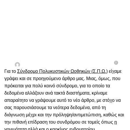
ΓΥΝΑΙΚΟΛΟΓΊΑ
Σύνδρομο Πολυκυστικών
Ωοθηκών (Σ.Π.Ω.)
0
Ενεργή 26/08/2025
Δρ. Γεώργιος Γρηγοριάδης
Για το
Σύνδρομο Πολυκυστικών Ωοθηκών (Σ.Π.Ω.)
είχαμε
γράψει και σε προηγούμενο άρθρο μας. Μιας, όμως, που
πρόκειται για πολύ κοινό σύνδρομο, για το οποίο τα
δεδομένα αλλάζουν ανά τακτά διαστήματα, κρίναμε
απαραίτητο να γράψουμε αυτό το νέο άρθρο, με στόχο να
σας παρουσιάσουμε τα νεότερα δεδομένα, από τη
διάγνωση μέχρι και την πρόληψη/αντιμετώπιση, καθώς και
την πιθανή επίδραση του συνδρόμου σε τομείς όπως
η
γονιμότητα
αλλά και ο καρκίνος ενδομητρίου.