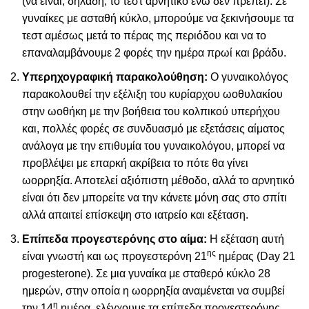
(να είναι, δηλαδή, το τεστ αρνητικό ενώ δεν πρέπει). Σε
γυναίκες με ασταθή κύκλο, μπορούμε να ξεκινήσουμε τα
τεστ αμέσως μετά το πέρας της περιόδου και να το
επαναλαμβάνουμε 2 φορές την ημέρα πρωί και βράδυ.
Υπερηχογραφική παρακολούθηση:
Ο γυναικολόγος
παρακολουθεί την εξέλιξη του κυρίαρχου ωοθυλακίου
στην ωοθήκη με την βοήθεια του κολπικού υπερήχου
και, πολλές φορές σε συνδυασμό με εξετάσεις αίματος
ανάλογα με την επιθυμία του γυναικολόγου, μπορεί να
προβλέψει με επαρκή ακρίβεια το πότε θα γίνει
ωορρηξία. Αποτελεί αξιόπιστη μέθοδο, αλλά το αρνητικό
είναι ότι δεν μπορείτε να την κάνετε μόνη σας στο σπίτι
αλλά απαιτεί επίσκεψη στο ιατρείο και εξέταση.
Επίπεδα προγεστερόνης στο αίμα:
Η εξέταση αυτή
ης
είναι γνωστή και ως προγεστερόνη 21
ημέρας (Day 21
progesterone). Σε μια γυναίκα με σταθερό κύκλο 28
ημερών, στην οποία η ωορρηξία αναμένεται να συμβεί
η
την 14
ημέρα, ελέγχουμε τα επίπεδα προγεστερόνης