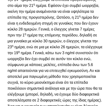
η
στο αίμα την 21
ημέρα. Εφόσον έχει συμβεί ωορρηξία,
εκείνη την ημέρα αναμένονται να είναι υψηλότερα τα
η
επίπεδα της προγεστερόνης. Ωστόσο, η 21
ημέρα δεν
είναι η ενδεδειγμένη στιγμή σε γυναίκες που δεν έχουν
κύκλο 28 ημερών. Γενικά, ο έλεγχος γίνεται 7 ημέρες
η
πριν την 1
ημέρα της επόμενης περιόδου, δηλαδή σε
μια γυναίκα με κύκλο 30 ημερών, ο έλεγχος γίνεται την
η
23
ημέρα, ενώ σε μια με κύκλο 26 ημερών, τα ελέγχουμε
η
την 19
ημέρα. Γενικά, κάτω των 3 ng/ml συνιστούν ότι
ωορρηξία δεν έχει συμβεί σε αυτόν τον κύκλο ενώ,
σύμφωνα με κάποιες μελέτες, επίπεδα άνω των 5.6
ng/ml απαιτούνται για να επιτευχθεί εγκυμοσύνη. Αν και
αποτελεί μια παγιωμένη μέθοδο που χρησιμοποιείται
συχνά, το κύριο μειονέκτημα είναι ότι τα επίπεδα
ποικίλλουν σημαντικά ανάλογα και με την ώρα που θα τα
ελέγξουμε (μπορεί, δηλαδή, να έχουμε δύο διαφορετικά
αποτελέσματα σε 2 διαφορετικές ώρες της ίδιας ημέρας).