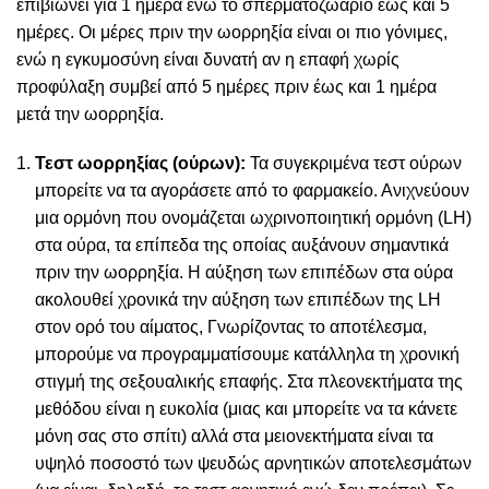
επιβιώνει για 1 ημέρα ενώ το σπερματοζωάριο έως και 5
ημέρες. Οι μέρες πριν την ωορρηξία είναι οι πιο γόνιμες,
ενώ η εγκυμοσύνη είναι δυνατή αν η επαφή χωρίς
προφύλαξη συμβεί από 5 ημέρες πριν έως και 1 ημέρα
μετά την ωορρηξία.
Τεστ ωορρηξίας (ούρων):
Τα συγεκριμένα τεστ ούρων
μπορείτε να τα αγοράσετε από το φαρμακείο. Ανιχνεύουν
μια ορμόνη που ονομάζεται ωχρινοποιητική ορμόνη (LH)
στα ούρα, τα επίπεδα της οποίας αυξάνουν σημαντικά
πριν την ωορρηξία. Η αύξηση των επιπέδων στα ούρα
ακολουθεί χρονικά την αύξηση των επιπέδων της LH
στον ορό του αίματος, Γνωρίζοντας το αποτέλεσμα,
μπορούμε να προγραμματίσουμε κατάλληλα τη χρονική
στιγμή της σεξουαλικής επαφής. Στα πλεονεκτήματα της
μεθόδου είναι η ευκολία (μιας και μπορείτε να τα κάνετε
μόνη σας στο σπίτι) αλλά στα μειονεκτήματα είναι τα
υψηλό ποσοστό των ψευδώς αρνητικών αποτελεσμάτων