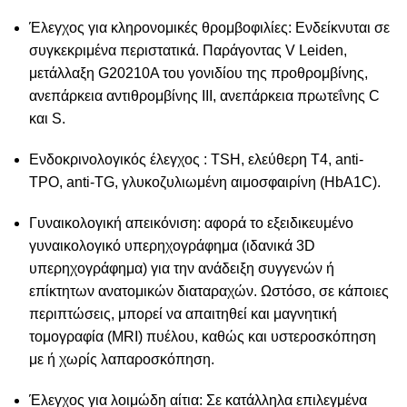
Έλεγχος για κληρονομικές θρομβοφιλίες: Ενδείκνυται σε
συγκεκριμένα περιστατικά. Παράγοντας V Leiden,
μετάλλαξη G20210A του γονιδίου της προθρομβίνης,
ανεπάρκεια αντιθρομβίνης ΙΙΙ, ανεπάρκεια πρωτεΐνης C
και S.
Ενδοκρινολογικός έλεγχος : TSH, ελεύθερη Τ4, anti-
TPO, anti-TG, γλυκοζυλιωμένη αιμοσφαιρίνη (HbA1C).
Γυναικολογική απεικόνιση: αφορά το εξειδικευμένο
γυναικολογικό υπερηχογράφημα (ιδανικά 3D
υπερηχογράφημα) για την ανάδειξη συγγενών ή
επίκτητων ανατομικών διαταραχών. Ωστόσο, σε κάποιες
περιπτώσεις, μπορεί να απαιτηθεί και μαγνητική
τομογραφία (MRI) πυέλου, καθώς και
υστεροσκόπηση
με ή χωρίς
λαπαροσκόπηση
.
Έλεγχος για λοιμώδη αίτια: Σε κατάλληλα επιλεγμένα