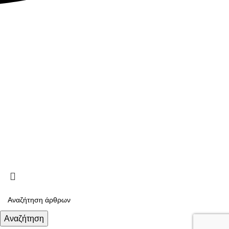
Επικοινωνία
Ο Ιατρός
Βιογραφικό
-
Φιλοσοφία
Πολιτική Απορρήτου
-
Πολιτική Cookies -
Όροι Χρήσης
© 2023
Δρ. Γεώργιος Γρηγοριάδης MD, MRCOG, CCT (UK)
.
Με επιφύλαξη παντός δικαιώματος. Made by
My Custom
Solution
.
Αναζήτηση