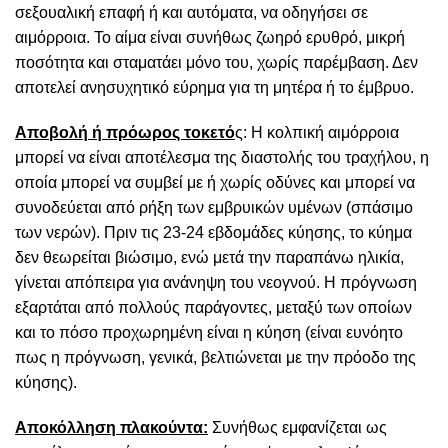
σεξουαλική επαφή ή και αυτόματα, να οδηγήσει σε
αιμόρροια. Το αίμα είναι συνήθως ζωηρό ερυθρό, μικρή
ποσότητα και σταματάει μόνο του, χωρίς παρέμβαση. Δεν
αποτελεί ανησυχητικό εύρημα για τη μητέρα ή το έμβρυο.
Αποβολή ή πρόωρος τοκετό
ς: Η κολπική αιμόρροια
μπορεί να είναι αποτέλεσμα της διαστολής του τραχήλου, η
οποία μπορεί να συμβεί με ή χωρίς οδύνες και μπορεί να
συνοδεύεται από ρήξη των εμβρυικών υμένων (σπάσιμο
των νερών). Πριν τις 23-24 εβδομάδες κύησης, το κύημα
δεν θεωρείται βιώσιμο, ενώ μετά την παραπάνω ηλικία,
γίνεται απόπειρα για ανάνηψη του νεογνού. Η πρόγνωση
εξαρτάται από πολλούς παράγοντες, μεταξύ των οποίων
και το πόσο προχωρημένη είναι η κύηση (είναι ευνόητο
πως η πρόγνωση, γενικά, βελτιώνεται με την πρόοδο της
κύησης).
Αποκόλληση πλακούντα:
Συνήθως εμφανίζεται ως